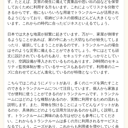
す。たとえば、災害の発生に備えて貴重品や思い出の品などを保管
しておくために利用する方もいます。これによってリスクを分散で
きるからです。他にもいろいろな用途でトランクルームが活用され
るようになっており、収納ビジネスの規模はどんどん大きくなって
います。これからの時代に合ったビジネスといえるでしょう。
日本では大きな地震が頻繁に起きています。万が一、家屋が倒壊す
るようなことがあれば、家の中にあった大切なものが紛失してしま
ったり、破損してしまうことがあるのです。トランクルームの場合
はそのような災害に備えることができるでしょう。中にはとても頑
丈に設計されているものもあり、セキュリティがしっかりとしてい
たり、空調設備が導入されているものもあります。24時間のセキュ
リティ監視体制が整っているサービスもあるのです。利用者のニー
ズに合わせてどんどん進化しているのが特徴となっています。
こちらではこのようにメリットがあり、多くのニーズを満たすこと
のできるトランクルームについて注目しています。個人から家族ま
でが便利に使うことができるのがトランクルームです。トランクル
ームにはどのような種類があるのか、実際に利用するための流れも
説明します。また、荷物を預けることによってどんなメリットがあ
るのか、具体的にどのような活用方法があるのかも詳しく説明しま
す。トランクルームに興味のある方はぜひとも参考にしてくださ
い。これからもトランクルームは多くの方に利用されるサービスと
なるでしょう。ニーズがあり、これからも利用者を増やしていく余